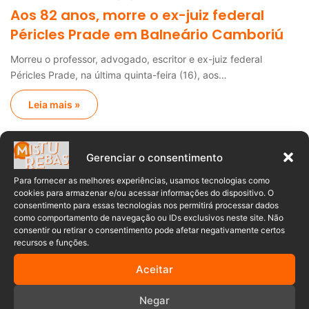
Aos 82 anos, morre o ex-juiz federal
Péricles Prade em Balneário Camboriú
Morreu o professor, advogado, escritor e ex-juiz federal
Péricles Prade, na última quinta-feira (16), aos…
Leia mais »
Anuncia – Lateral
Gerenciar o consentimento
Para fornecer as melhores experiências, usamos tecnologias como
cookies para armazenar e/ou acessar informações do dispositivo. O
consentimento para essas tecnologias nos permitirá processar dados
como comportamento de navegação ou IDs exclusivos neste site. Não
Populares
Recentes
consentir ou retirar o consentimento pode afetar negativamente certos
recursos e funções.
Aceitar
Exigência de médico “brasileiro,
branco e cristão” termina em processo
Negar
por injúria racial em SC