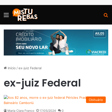
Menu
P
Início
/
ex-juiz Federal
ex-juiz Federal
Obituário
Maria Clara Franco
17/05/2024
0