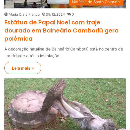
Notícias de Santa Catarina
Maria Clara Franco
09/12/2024
0
Estátua de Papai Noel com traje
dourado em Balneário Camboriú gera
polêmica
A decoração natalina de Balneário Camboriú está no centro de
um debate após a instalação…
Leia mais »