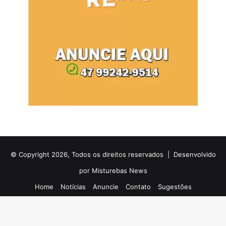
© Copyright 2026, Todos os direitos reservados |
Desenvolvido
por Misturebas News
Home
Notícias
Anuncie
Contato
Sugestões
Facebook
X
YouTube
Instagram
Telegram
WhatsApp
Rádio