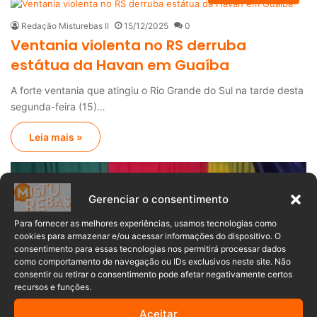
Redação Misturebas II
15/12/2025
0
Ventania violenta no RS derruba
estátua da Havan em Guaíba
A forte ventania que atingiu o Rio Grande do Sul na tarde desta
segunda-feira (15)…
Leia mais »
Gerenciar o consentimento
Para fornecer as melhores experiências, usamos tecnologias como
cookies para armazenar e/ou acessar informações do dispositivo. O
consentimento para essas tecnologias nos permitirá processar dados
como comportamento de navegação ou IDs exclusivos neste site. Não
consentir ou retirar o consentimento pode afetar negativamente certos
recursos e funções.
Você Viu?
Aceitar