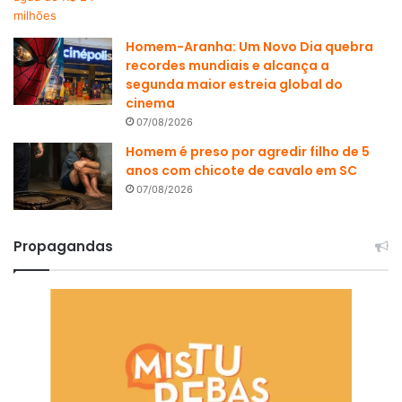
Homem-Aranha: Um Novo Dia quebra
recordes mundiais e alcança a
segunda maior estreia global do
cinema
07/08/2026
Homem é preso por agredir filho de 5
anos com chicote de cavalo em SC
07/08/2026
Propagandas