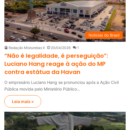
Notícias do Brasil
Redação Misturebas II
20/04/2026
1
“Não é legalidade, é perseguição”:
Luciano Hang reage à ação do MP
contra estátua da Havan
O empresário Luciano Hang se pronunciou após a Ação Civil
Pública movida pelo Ministério Público…
Leia mais »