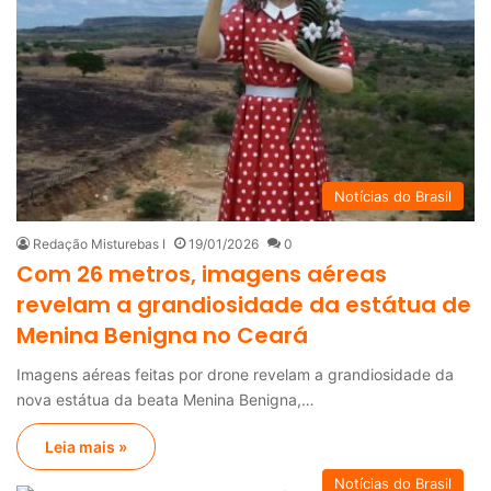
Notícias do Brasil
Redação Misturebas I
19/01/2026
0
Com 26 metros, imagens aéreas
revelam a grandiosidade da estátua de
Menina Benigna no Ceará
Imagens aéreas feitas por drone revelam a grandiosidade da
nova estátua da beata Menina Benigna,…
Leia mais »
Notícias do Brasil