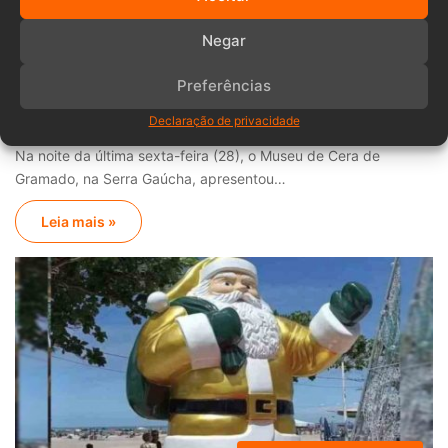
Mariana Dutra
30/11/2025
0
Negar
Estátua de Luciano Hang é inaugurada
Preferências
em Museu de Cera após ações durante
enchentes
Declaração de privacidade
Na noite da última sexta-feira (28), o Museu de Cera de
Gramado, na Serra Gaúcha, apresentou…
Leia mais »