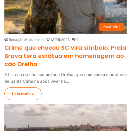
Você Viu?
Redação Misturebas I
13/05/2026
0
Crime que chocou SC vira símbolo: Praia
Brava terá estátua em homenagem ao
cão Orelha
A história do cão comunitário Orelha, que emocionou moradores
de Santa Catarina após viver na…
Leia mais »