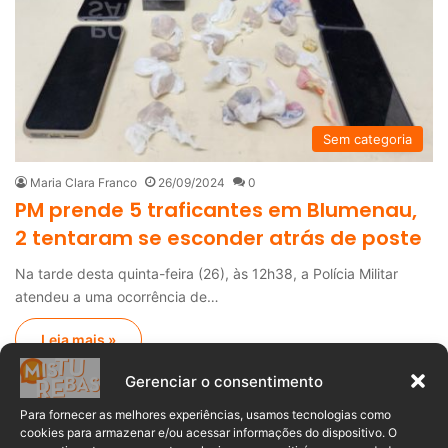
Sem categoria
Maria Clara Franco
26/09/2024
0
PM prende 5 traficantes em Blumenau,
2 tentaram se esconder atrás de poste
Na tarde desta quinta-feira (26), às 12h38, a Polícia Militar
atendeu a uma ocorrência de…
Leia mais »
Gerenciar o consentimento
Anuncia – Lateral
Para fornecer as melhores experiências, usamos tecnologias como
cookies para armazenar e/ou acessar informações do dispositivo. O