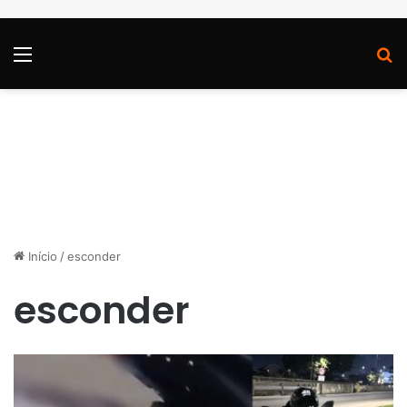
Menu
P
Início
/
esconder
esconder