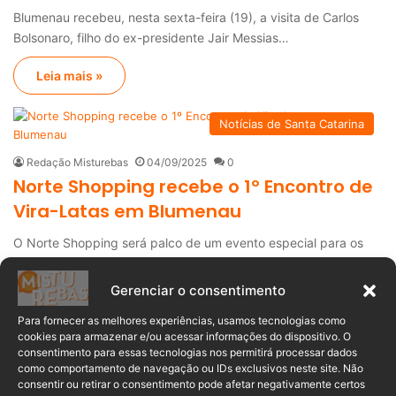
Blumenau recebeu, nesta sexta-feira (19), a visita de Carlos
Bolsonaro, filho do ex-presidente Jair Messias…
Leia mais »
Notícias de Santa Catarina
Redação Misturebas
04/09/2025
0
Norte Shopping recebe o 1º Encontro de
Vira-Latas em Blumenau
O Norte Shopping será palco de um evento especial para os
amantes de cães no…
Gerenciar o consentimento
Leia mais »
Para fornecer as melhores experiências, usamos tecnologias como
Notícias de Educação
cookies para armazenar e/ou acessar informações do dispositivo. O
consentimento para essas tecnologias nos permitirá processar dados
como comportamento de navegação ou IDs exclusivos neste site. Não
Redação Misturebas
21/08/2025
0
consentir ou retirar o consentimento pode afetar negativamente certos
Timbó marca presença em encontro