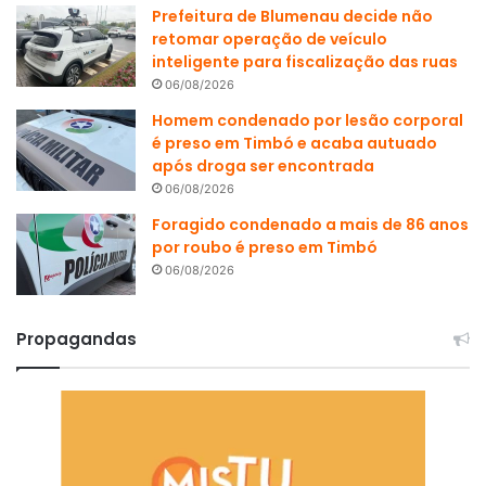
Prefeitura de Blumenau decide não
retomar operação de veículo
inteligente para fiscalização das ruas
06/08/2026
Homem condenado por lesão corporal
é preso em Timbó e acaba autuado
após droga ser encontrada
06/08/2026
Foragido condenado a mais de 86 anos
por roubo é preso em Timbó
06/08/2026
Propagandas