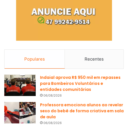
Populares
Recentes
Indaial aprova R$ 950 mil em repasses
para Bombeiros Voluntários e
entidades comunitárias
06/08/2026
Professora emociona alunos ao revelar
sexo do bebê de forma criativa em sala
de aula
06/08/2026