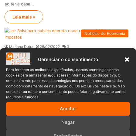
ao ter a casa…
Leia mais »
Notícias de Economia
Mariana Dutra
26/02/2022
0
Jair Bolsonaro publica decreto onde
Gerenciar o consentimento
reduz até 25% dos impostos
Para fornecer as melhores experiências, usamos tecnologias como
Na última sexta-feira (25), o presidente Jair Bolsonaro publicou
cookies para armazenar e/ou acessar informações do dispositivo. O
consentimento para essas tecnologias nos permitirá processar dados
o decreto no qual mostra a redução…
como comportamento de navegação ou IDs exclusivos neste site. Não
consentir ou retirar o consentimento pode afetar negativamente certos
Leia mais »
recursos e funções.
Aceitar
Anuncia – Lateral
Negar
Preferências