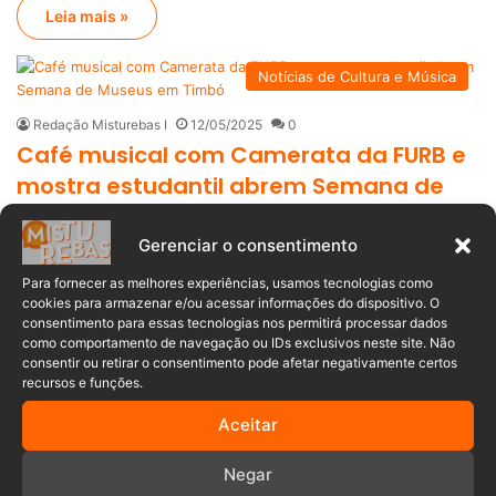
Leia mais »
Notícias de Cultura e Música
Redação Misturebas I
12/05/2025
0
Café musical com Camerata da FURB e
mostra estudantil abrem Semana de
Museus em Timbó
Gerenciar o consentimento
Timbó participa da 23ª Semana Nacional de Museus com uma
programação especial no Museu da…
Para fornecer as melhores experiências, usamos tecnologias como
cookies para armazenar e/ou acessar informações do dispositivo. O
consentimento para essas tecnologias nos permitirá processar dados
Leia mais »
como comportamento de navegação ou IDs exclusivos neste site. Não
consentir ou retirar o consentimento pode afetar negativamente certos
recursos e funções.
Notícias de Educação
Aceitar
Mariana Dutra
23/08/2022
0
Professores realizam 1° Sarau Gênero e
Negar