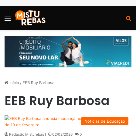
Menu
P
Início
/
EEB Ruy Barbosa
EEB Ruy Barbosa
Notícias de Educação
Redação Misturebas I
02/02/2026
0