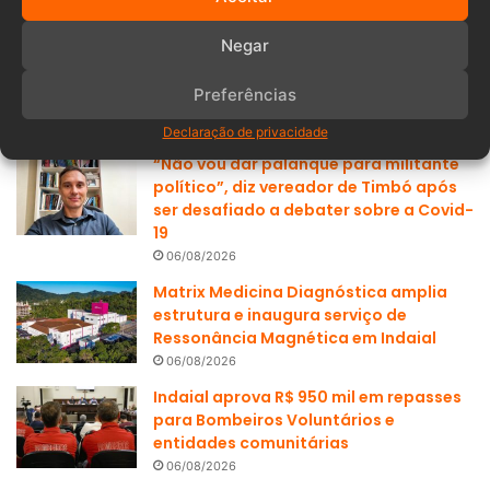
Negar
Populares
Recentes
Preferências
Declaração de privacidade
“Não vou dar palanque para militante
político”, diz vereador de Timbó após
ser desafiado a debater sobre a Covid-
19
06/08/2026
Matrix Medicina Diagnóstica amplia
estrutura e inaugura serviço de
Ressonância Magnética em Indaial
06/08/2026
Indaial aprova R$ 950 mil em repasses
para Bombeiros Voluntários e
entidades comunitárias
06/08/2026