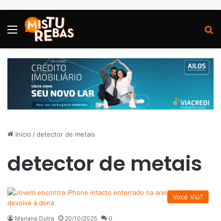
Menu
P
Início
/
detector de metais
detector de metais
Você Viu?
Mariana Dutra
20/10/2025
0