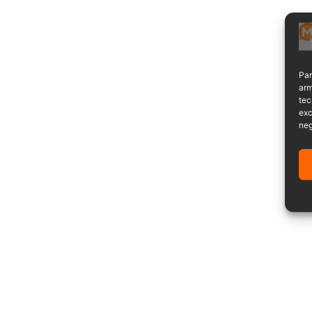
Par
arm
tec
exc
neg