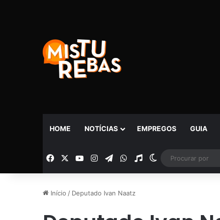
HOME
NOTÍCIAS
EMPREGOS
GUIA
Facebook
X
YouTube
Instagram
Telegram
WhatsApp
Rádio
Switch skin
Início
/
Deputado Ivan Naatz