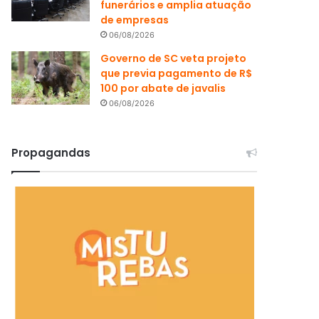
funerários e amplia atuação
de empresas
06/08/2026
Governo de SC veta projeto
que previa pagamento de R$
100 por abate de javalis
06/08/2026
Propagandas