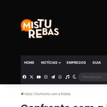
HOME
NOTÍCIAS
EMPREGOS
GUIA
Facebook
X
YouTube
Instagram
Telegram
WhatsApp
Rádio
Switch skin
Início
/
Confronto com a Polícia