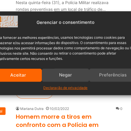
Nesta quinta-feira (31), a Polícia Militar realizava
rondas preventivas em um local de tráfico de…
Leia mais »
Gerenciar o consentimento
a fornecer as melhores experiências, usamos tecnologias como cookies para
Mariana Dutra
11/02/2022
0
al
azenar e/ou acessar informações do dispositivo. O consentimento para essas
Integrante de facção criminosa é
nologias nos permitirá processar dados como comportamento de navegação ou 
morto após confronto com a PM
lusivos neste site. Não consentir ou retirar o consentimento pode afetar
ativamente certos recursos e funções.
em Blumenau
Na noite da última quinta-feira (10), por volta das
Aceitar
Negar
Preferências
18h57, durante o patrulhamento preventiva, a…
Declaração de privacidade
Leia mais »
Mariana Dutra
10/02/2022
0
al
Homem morre a tiros em
confronto com a Polícia em