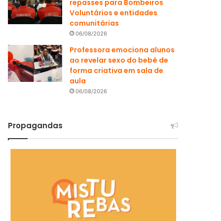
repasses para Bombeiros
Voluntários e entidades
comunitárias
06/08/2026
Professora emociona alunos
ao revelar sexo do bebê de
forma criativa em sala de
aula
06/08/2026
Propagandas