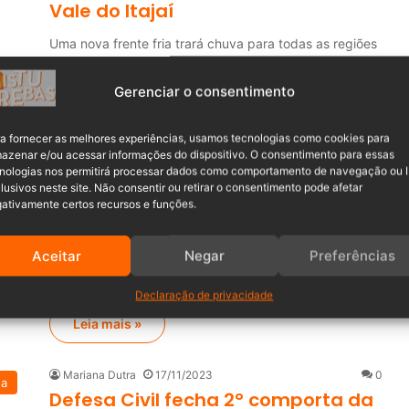
Vale do Itajaí
Uma nova frente fria trará chuva para todas as regiões
de Santa Catarina a partir…
Gerenciar o consentimento
Leia mais »
a fornecer as melhores experiências, usamos tecnologias como cookies para
azenar e/ou acessar informações do dispositivo. O consentimento para essas
Mariana Dutra
30/11/2023
0
na
nologias nos permitirá processar dados como comportamento de navegação ou 
Defesa Civil reabre as comportas
lusivos neste site. Não consentir ou retirar o consentimento pode afetar
da barragem Sul, em Ituporanga,
ativamente certos recursos e funções.
após pausa das chuvas
Aceitar
Negar
Preferências
Por volta do 12h00 de quarta-feira (29), a Defesa Civil
deu início à gradual reabertura…
Declaração de privacidade
Leia mais »
Mariana Dutra
17/11/2023
0
na
Defesa Civil fecha 2° comporta da