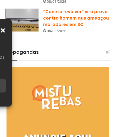
08/08/2026
“Caneta revólver” vira prova
contra homem que ameaçou
moradores em SC
08/08/2026
Propagandas
IDs