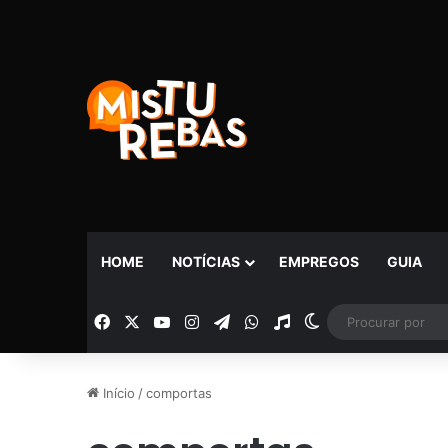
HOME
NOTÍCIAS
EMPREGOS
GUIA
Facebook
X
YouTube
Instagram
Telegram
WhatsApp
Rádio
Switch skin
Início
/
comportas