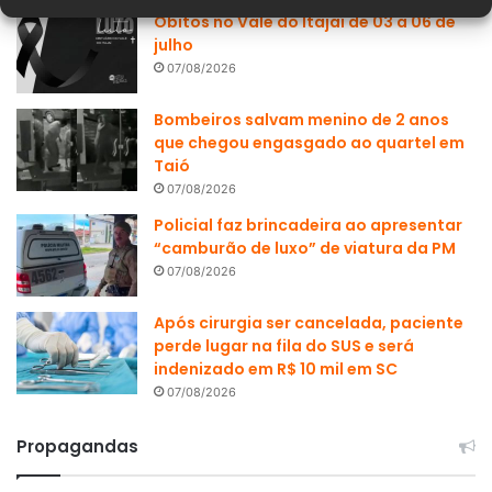
Óbitos no Vale do Itajaí de 03 a 06 de
julho
07/08/2026
Bombeiros salvam menino de 2 anos
que chegou engasgado ao quartel em
Taió
07/08/2026
Policial faz brincadeira ao apresentar
“camburão de luxo” de viatura da PM
07/08/2026
Após cirurgia ser cancelada, paciente
perde lugar na fila do SUS e será
indenizado em R$ 10 mil em SC
07/08/2026
Propagandas