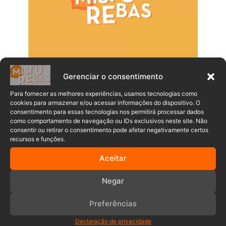
Gerenciar o consentimento
Para fornecer as melhores experiências, usamos tecnologias como
cookies para armazenar e/ou acessar informações do dispositivo. O
consentimento para essas tecnologias nos permitirá processar dados
como comportamento de navegação ou IDs exclusivos neste site. Não
consentir ou retirar o consentimento pode afetar negativamente certos
recursos e funções.
Populares
Recentes
Aceitar
Negar
Após pouco mais de uma semana com
a CNH, jovem perde o controle do carro
Preferências
e cai de ribanceira em Blumenau
07/08/2026
Declaração de privacidade