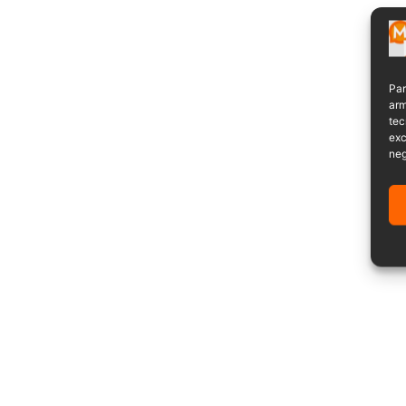
Par
arm
tec
exc
neg