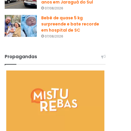
anos em Jaraguá do Sul
07/08/2026
Bebê de quase 5 kg
surpreende e bate recorde
em hospital de SC
07/08/2026
Propagandas