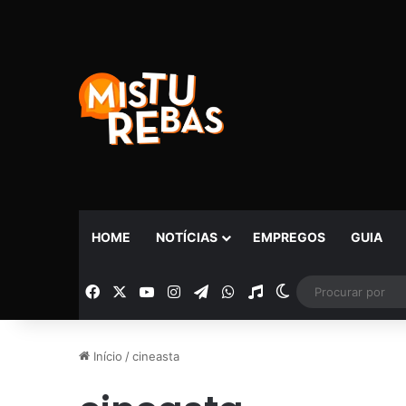
HOME
NOTÍCIAS
EMPREGOS
GUIA
Facebook
X
YouTube
Instagram
Telegram
WhatsApp
Rádio
Switch skin
Início
/
cineasta