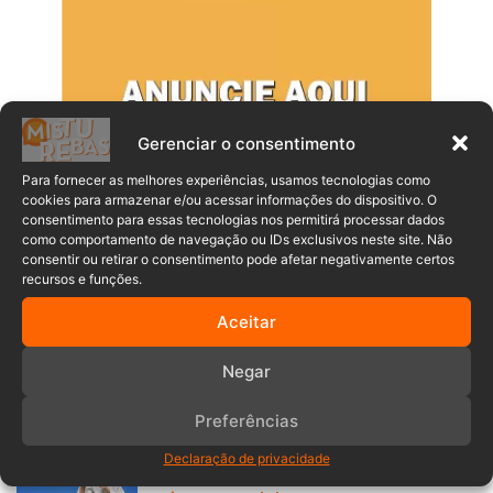
Gerenciar o consentimento
Para fornecer as melhores experiências, usamos tecnologias como
cookies para armazenar e/ou acessar informações do dispositivo. O
consentimento para essas tecnologias nos permitirá processar dados
como comportamento de navegação ou IDs exclusivos neste site. Não
consentir ou retirar o consentimento pode afetar negativamente certos
Populares
Recentes
recursos e funções.
Aceitar
Homem coloca fogo em casa, confessa
o crime e espera a polícia para ser
Negar
preso em Indaial
06/08/2026
Preferências
Benedito Novo abre inscrições para
Declaração de privacidade
aulas gratuitas de karatê para