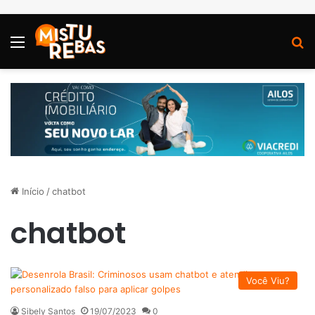
Menu
P
Início
/
chatbot
chatbot
Você Viu?
Sibely Santos
19/07/2023
0