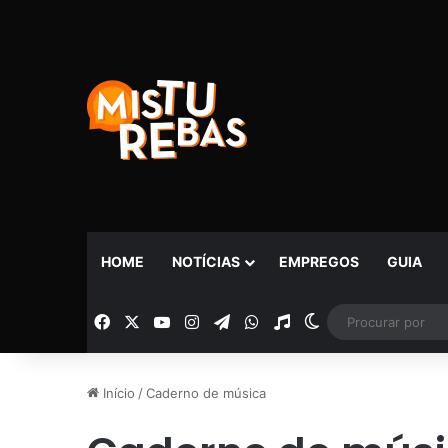
HOME
NOTÍCIAS
EMPREGOS
GUIA
Facebook
X
YouTube
Instagram
Telegram
WhatsApp
Rádio
Switch skin
Início
/
Caderno de música