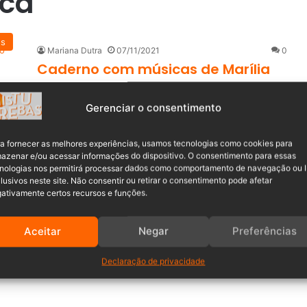
ica
s
Mariana Dutra
07/11/2021
0
Caderno com músicas de Marília
Mendonça é recuperado
Gerenciar o consentimento
Um caderno com músicas inéditas da cantora Marília
Mendonça foi recuperado do interior da aeronave…
a fornecer as melhores experiências, usamos tecnologias como cookies para
azenar e/ou acessar informações do dispositivo. O consentimento para essas
Leia mais »
nologias nos permitirá processar dados como comportamento de navegação ou 
lusivos neste site. Não consentir ou retirar o consentimento pode afetar
ativamente certos recursos e funções.
Aceitar
Negar
Preferências
Declaração de privacidade