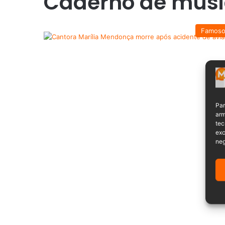
Caderno de mús
Famoso
Par
arm
tec
exc
neg