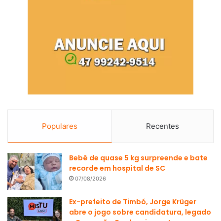
Populares
Recentes
Bebê de quase 5 kg surpreende e bate
recorde em hospital de SC
07/08/2026
Ex-prefeito de Timbó, Jorge Krüger
abre o jogo sobre candidatura, legado