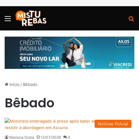
Menu
P
Início
/
Bêbado
Bêbado
Notícias Policial
Mariana Dutra
12/07/2026
0