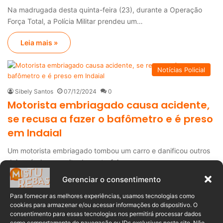
Na madrugada desta quinta-feira (23), durante a Operação
Força Total, a Polícia Militar prendeu um…
Leia mais »
Notícias Policial
Sibely Santos
07/12/2024
0
Motorista embriagado causa acidente,
se recusa a fazer o bafômetro e é preso
em Indaial
Um motorista embriagado tombou um carro e danificou outros
dois veículos na noite de sexta-feira,…
Gerenciar o consentimento
Leia mais »
Para fornecer as melhores experiências, usamos tecnologias como
cookies para armazenar e/ou acessar informações do dispositivo. O
Notícias de Acidentes
consentimento para essas tecnologias nos permitirá processar dados
como comportamento de navegação ou IDs exclusivos neste site. Não