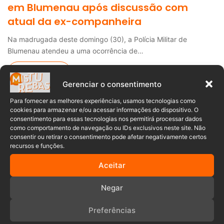
em Blumenau após discussão com
atual da ex-companheira
Na madrugada deste domingo (30), a Polícia Militar de
Blumenau atendeu a uma ocorrência de…
Leia mais »
Gerenciar o consentimento
Notícias Policial
Para fornecer as melhores experiências, usamos tecnologias como
cookies para armazenar e/ou acessar informações do dispositivo. O
consentimento para essas tecnologias nos permitirá processar dados
Maria Clara Franco
19/03/2024
0
como comportamento de navegação ou IDs exclusivos neste site. Não
Esclarecimento da Polícia sobre
consentir ou retirar o consentimento pode afetar negativamente certos
recursos e funções.
homicídio com faca de ex-companheiro
por atual em Pomerode
Aceitar
Na manhã do último sábado (16), um trágico homicídio foi
Negar
registrado em Pomerode, envolvendo um…
Preferências
Leia mais »