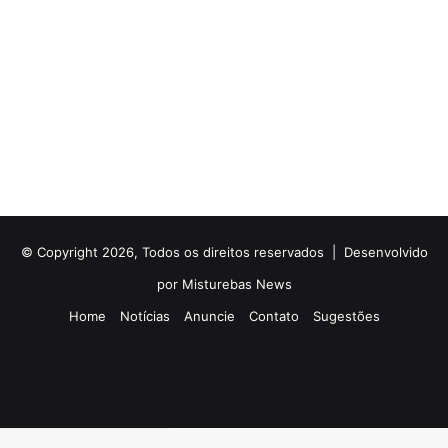
© Copyright 2026, Todos os direitos reservados |
Desenvolvido
por Misturebas News
Home
Notícias
Anuncie
Contato
Sugestões
Rádio
Facebook
X
YouTube
Instagram
Telegram
WhatsApp
Gerenciar o consentimento