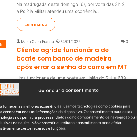
Na madrugada deste domingo (6), por volta das 3h12,
a Polícia Militar atendeu uma ocorrência…
Leia mais »
Maria Clara Franco
24/01/2025
0
al
Cliente agride funcionária de
boate com banco de madeira
após errar a senha do carro em MT
Uma funcionária de uma boate em União do Sul, a 689
km de Cuiabá, foi…
Gerenciar o consentimento
Leia mais »
a fornecer as melhores experiências, usamos tecnologias como cookies para
azenar e/ou acessar informações do dispositivo. O consentimento para essas
Maria Clara Franco
08/10/2024
0
nologias nos permitirá processar dados como comportamento de navegação ou 
al
Em Florianópolis, grupo agride
lusivos neste site. Não consentir ou retirar o consentimento pode afetar
ativamente certos recursos e funções.
segurança e PM ao tentar sair de