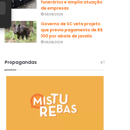
funerários e amplia atuação
de empresas
06/08/2026
Governo de SC veta projeto
que previa pagamento de R$
100 por abate de javalis
06/08/2026
Propagandas