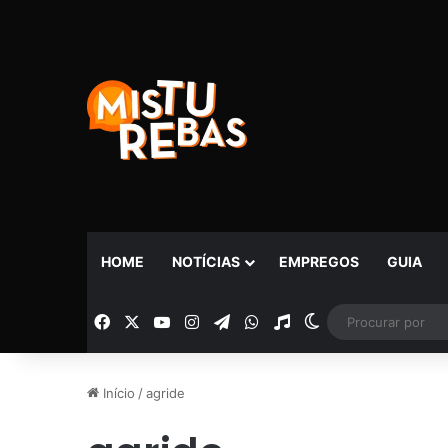
HOME
NOTÍCIAS
EMPREGOS
GUIA
Facebook
X
YouTube
Instagram
Telegram
WhatsApp
Rádio
Switch skin
Início
/
agride