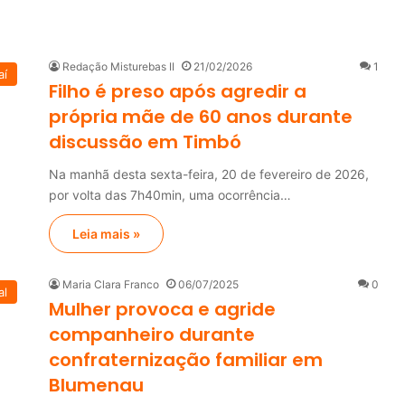
Redação Misturebas II
21/02/2026
1
aí
Filho é preso após agredir a
própria mãe de 60 anos durante
discussão em Timbó
Na manhã desta sexta-feira, 20 de fevereiro de 2026,
por volta das 7h40min, uma ocorrência…
Leia mais »
Maria Clara Franco
06/07/2025
0
al
Mulher provoca e agride
companheiro durante
confraternização familiar em
Blumenau