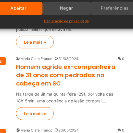
boate sem pagar; um é baleado e
Aceitar
Negar
Preferências
morre
Declaração de privacidade
Por volta das 6h da manhã desta terça-feira (08), um
policial militar que estava de…
Leia mais »
Maria Clara Franco
31/08/2024
0
al
Homem agride ex-companheira
de 31 anos com pedradas na
cabeça em SC
Na tarde da última quinta-feira (29), por volta das
18h15min, uma ocorrência de lesão corporal,…
Leia mais »
Maria Clara Franco
20/08/2024
0
al