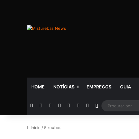
HOME
NOTÍCIAS
EMPREGOS
GUIA
Facebook
X
YouTube
Instagram
Telegram
WhatsApp
Rádio
Switch skin
Início
/
5 roubos