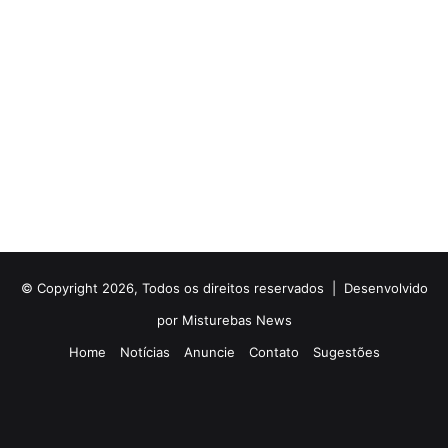
© Copyright 2026, Todos os direitos reservados |
Desenvolvido
por Misturebas News
Home
Notícias
Anuncie
Contato
Sugestões
Rádio
Facebook
X
YouTube
Instagram
Telegram
WhatsApp