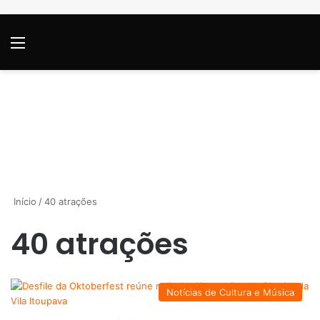
Menu
P
Início
/
40 atrações
40 atrações
Notícias de Cultura e Música