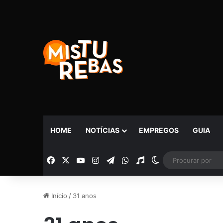
HOME
NOTÍCIAS
EMPREGOS
GUIA
Facebook
X
YouTube
Instagram
Telegram
WhatsApp
Rádio
Switch skin
Início
/
31 anos