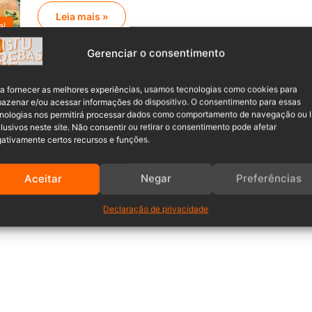
Leia mais »
al
Gerenciar o consentimento
Maria Clara Franco
31/08/2024
0
Homem agride ex-companheira
a fornecer as melhores experiências, usamos tecnologias como cookies para
de 31 anos com pedradas na
azenar e/ou acessar informações do dispositivo. O consentimento para essas
nologias nos permitirá processar dados como comportamento de navegação ou 
cabeça em SC
lusivos neste site. Não consentir ou retirar o consentimento pode afetar
ativamente certos recursos e funções.
Na tarde da última quinta-feira (29), por volta das
18h15min, uma ocorrência de lesão corporal,…
Aceitar
Negar
Preferências
al
Leia mais »
Declaração de privacidade