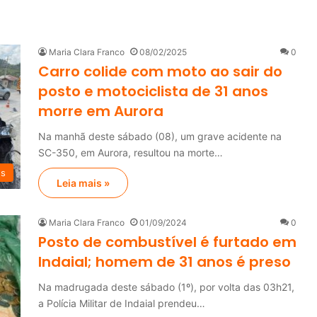
Maria Clara Franco
08/02/2025
0
Carro colide com moto ao sair do
posto e motociclista de 31 anos
morre em Aurora
Na manhã deste sábado (08), um grave acidente na
SC-350, em Aurora, resultou na morte…
es
Leia mais »
Maria Clara Franco
01/09/2024
0
Posto de combustível é furtado em
Indaial; homem de 31 anos é preso
Na madrugada deste sábado (1º), por volta das 03h21,
a Polícia Militar de Indaial prendeu…