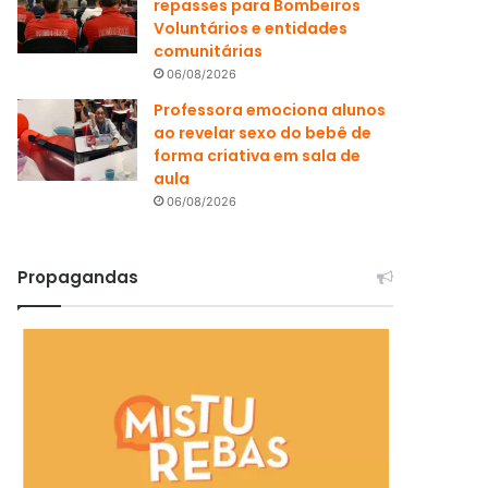
repasses para Bombeiros
Voluntários e entidades
comunitárias
06/08/2026
Professora emociona alunos
ao revelar sexo do bebê de
forma criativa em sala de
aula
06/08/2026
Propagandas