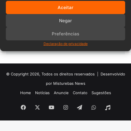
Aceitar
Negar
Preferências
(47) 98801-1284
Declaração de privacidade
atendimento@andreattapinturas.com.br
© Copyright 2026, Todos os direitos reservados |
Desenvolvido
por Misturebas News
Home
Notícias
Anuncie
Contato
Sugestões
Facebook
X
YouTube
Instagram
Telegram
WhatsApp
Rádio