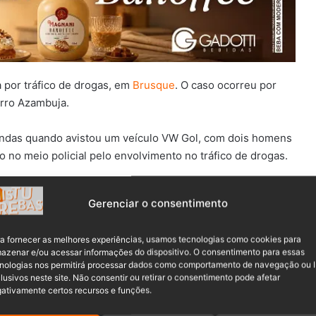
a por tráfico de drogas, em
Brusque
. O caso ocorreu por
irro Azambuja.
ndas quando avistou um veículo VW Gol, com dois homens
 no meio policial pelo envolvimento no tráfico de drogas.
Gerenciar o consentimento
a fornecer as melhores experiências, usamos tecnologias como cookies para
azenar e/ou acessar informações do dispositivo. O consentimento para essas
nologias nos permitirá processar dados como comportamento de navegação ou 
lusivos neste site. Não consentir ou retirar o consentimento pode afetar
ativamente certos recursos e funções.
gem do veículo e durante uma busca, foi encontrado