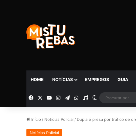
HOME
NOTÍCIAS
EMPREGOS
GUIA
Facebook
X
YouTube
Instagram
Telegram
WhatsApp
Rádio
Switch skin
Início
/
Notícias Policial
/
Dupla é presa por tráfico de 
Notícias Policial