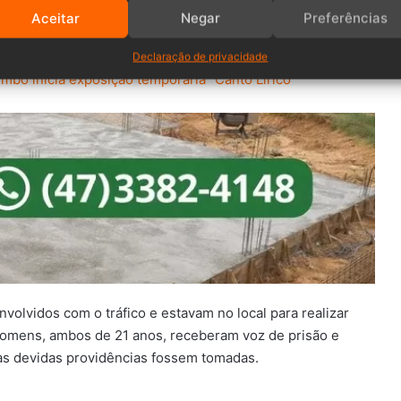
 três porções pequenas, uma balança de precisão e um
Aceitar
Negar
Preferências
Declaração de privacidade
bó inicia exposição temporária “Canto Lírico”
lvidos com o tráfico e estavam no local para realizar
homens, ambos de 21 anos, receberam voz de prisão e
 as devidas providências fossem tomadas.