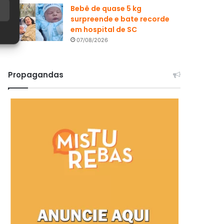
Bebê de quase 5 kg
surpreende e bate recorde
em hospital de SC
07/08/2026
Propagandas