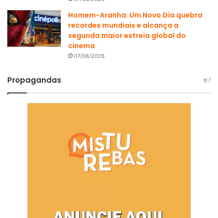
Homem-Aranha: Um Novo Dia quebra
recordes mundiais e alcança a
segunda maior estreia global do
cinema
07/08/2026
Propagandas