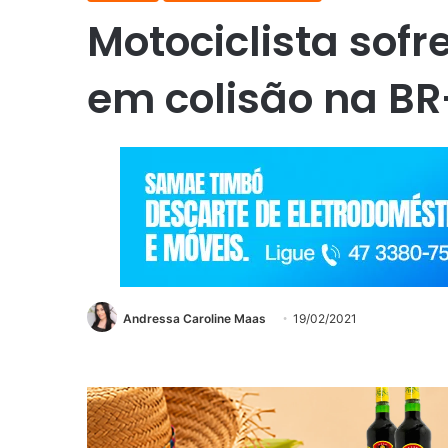
Motociclista sofr
em colisão na BR
Andressa Caroline Maas
19/02/2021