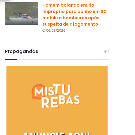
Homem boiando em rio
impróprio para banho em SC
mobiliza bombeiros após
suspeita de afogamento
06/08/2026
Propagandas