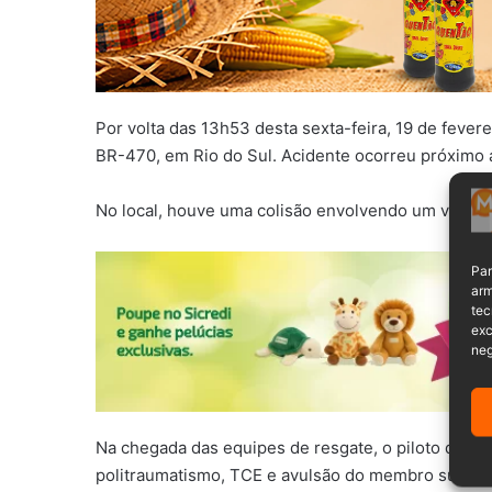
Por volta das 13h53 desta sexta-feira, 19 de fever
BR-470, em Rio do Sul. Acidente ocorreu próximo a
No local, houve uma colisão envolvendo um veícul
Par
arm
tec
exc
neg
Na chegada das equipes de resgate, o piloto da mo
politraumatismo, TCE e avulsão do membro superio