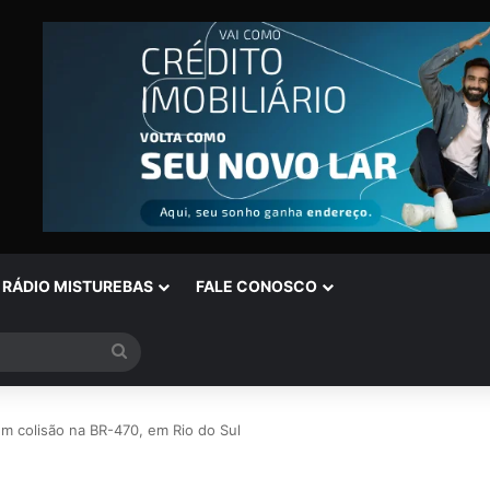
RÁDIO MISTUREBAS
FALE CONOSCO
Procurar
por
em colisão na BR-470, em Rio do Sul