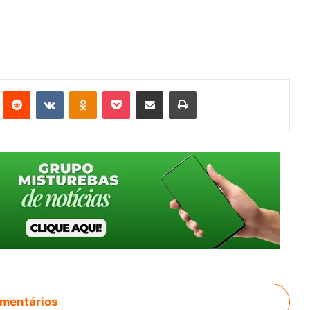
st
Reddit
VK
OK
Pocket
Compartilhar via e-mail
Imprimir
mentários