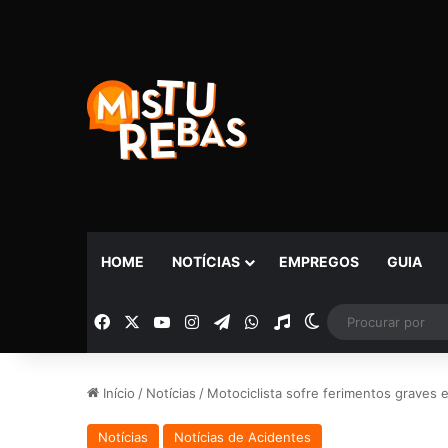
HOME
NOTÍCIAS
EMPREGOS
GUIA
Facebook
X
YouTube
Instagram
Telegram
WhatsApp
Rádio
Switch skin
Início
/
Notícias
/
Motociclista sofre ferimentos graves 
Notícias
Notícias de Acidentes