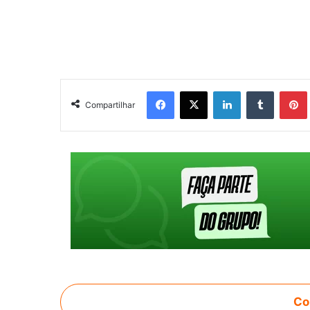
Facebook
X
Linkedin
Tumblr
Pintere
Compartilhar
Co