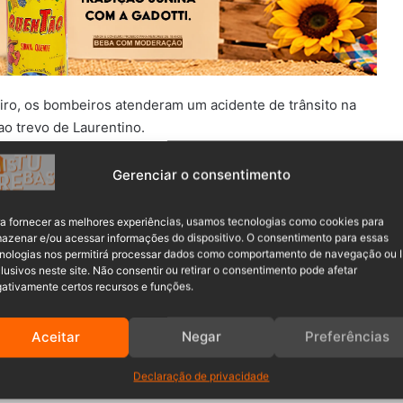
eiro, os bombeiros atenderam um acidente de trânsito na
o trevo de Laurentino.
o VW Golf branco e uma motocicleta Kawasaki.
Gerenciar o consentimento
a fornecer as melhores experiências, usamos tecnologias como cookies para
azenar e/ou acessar informações do dispositivo. O consentimento para essas
nologias nos permitirá processar dados como comportamento de navegação ou 
lusivos neste site. Não consentir ou retirar o consentimento pode afetar
ativamente certos recursos e funções.
Aceitar
Negar
Preferências
to encontrava-se caído na rodovia, inconsciente, com
Declaração de privacidade
r esquerdo. Após estabilizado, ele foi encaminhado em